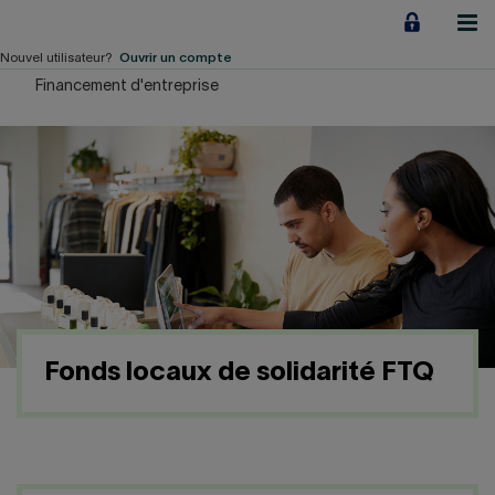
Aller
au
contenu
Nouvel utilisateur?
Ouvrir un compte
Financement d'entreprise
Particuliers
Employeurs
Financement d'entreprise
Notre Impact
À propos
Fonds locaux de solidarité FTQ
LIENS RAPIDES
Accueil
Carrière