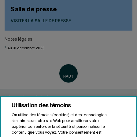
Salle de presse
VISITER LA SALLE DE PRESSE
Notes légales
1
Au 31 décembre 2023.
Informations générales
Utilisation des témoins
Renseignements personnels
Conditions d'utilisation
On utilise des témoins (cookies) et des technologies
Accessibilité
similaires sur notre site Web pour améliorer votre
expérience, renforcer la sécurité et personnaliser le
Personnaliser les témoins
contenu que vous voyez. Votre consentement est