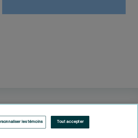
rsonnaliser les témoins
Tout accepter
Fonds de solidarité FTQ
2026
©