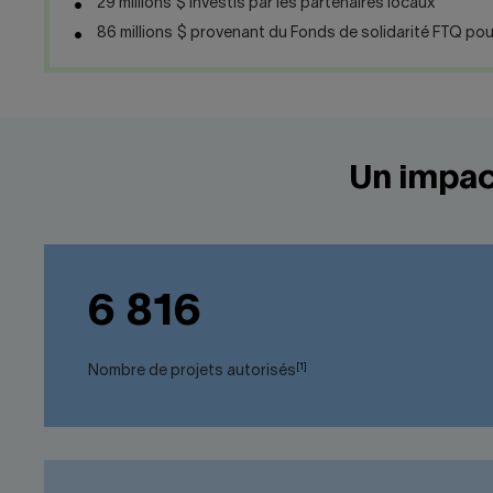
29 millions $ investis par les partenaires locaux
86 millions $ provenant du Fonds de solidarité FTQ pou
Un impact
6 816
[1]
Nombre de projets autorisés