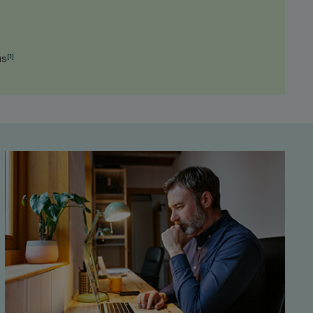
[1]
us