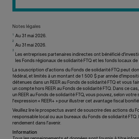
AVANTAGES
FISCAUX
DU
REER+
AU
Notes légales
FONDS
1
Au 31 mai 2026.
DE
2
SOLIDARITÉ
Au 31 mai 2026.
FTQ?
3
Les entreprises partenaires indirectes ont bénéficié d'inves
les Fonds régionaux de solidarité FTQ et les fonds locaux de s
La souscription d'actions du Fonds de solidarité FTQ peut donn
fédéral, et limités à un montant de 1 500 $ par année d'imposi
détenues dans un REER au Fonds de solidarité FTQ et vous fair
un compte hors REER au Fonds de solidarité FTQ. Dans ce cas,
un REER au Fonds de solidarité FTQ, vous pouvez, selon votre s
l'expression « REER+ » pour illustrer cet avantage fiscal bonifié
Veuillez lire le prospectus avant de souscrire des actions du
responsable local ou aux bureaux du Fonds de solidarité FTQ. L
rendement dans l'avenir.
Information
Tous les renseignements et données sont fournis à titre inform