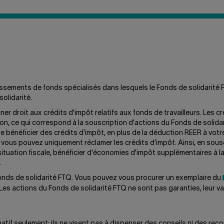
LE
FONDS
A-
T-
IL
CRÉÉ
L'OFFRE
FLEXIFONDS?
tissements de fonds spécialisés dans lesquels le Fonds de solidarit
olidarité.
er droit aux crédits d'impôt relatifs aux fonds de travailleurs. Les 
tion, ce qui correspond à la souscription d'actions du Fonds de soli
e bénéficier des crédits d'impôt, en plus de la déduction REER à vo
 vous pouvez uniquement réclamer les crédits d'impôt. Ainsi, en sou
ituation fiscale, bénéficier d'économies d'impôt supplémentaires à la
.
 Fonds de solidarité FTQ. Vous pouvez vous procurer un exemplaire du
es actions du Fonds de solidarité FTQ ne sont pas garanties, leur vale
atif seulement; ils ne visent pas à dispenser des conseils ni des reco