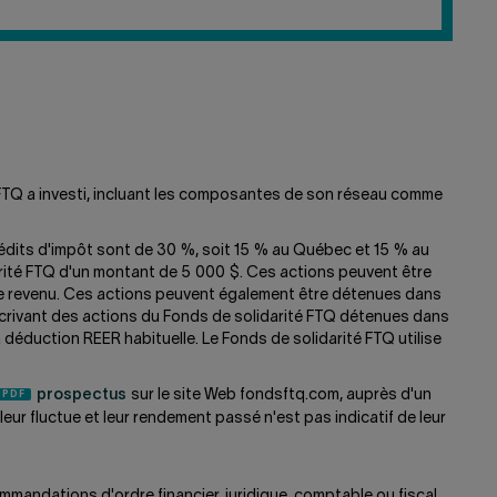
EN
LIGNE?
é FTQ a investi, incluant les composantes de son réseau comme
crédits d'impôt sont de 30 %, soit 15 % au Québec et 15 % au
darité FTQ d'un montant de 5 000 $. Ces actions peuvent être
tre revenu. Ces actions peuvent également être détenues dans
scrivant des actions du Fonds de solidarité FTQ détenues dans
 déduction REER habituelle. Le Fonds de solidarité FTQ utilise
prospectus
sur le site Web fondsftq.com, auprès d'un
ur fluctue et leur rendement passé n'est pas indicatif de leur
mmandations d'ordre financier, juridique, comptable ou fiscal