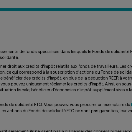
LE
FONDS
A-
T-
IL
CRÉÉ
L'OFFRE
FLEXIFONDS?
tissements de fonds spécialisés dans lesquels le Fonds de solidarit
olidarité.
er droit aux crédits d'impôt relatifs aux fonds de travailleurs. Les 
tion, ce qui correspond à la souscription d'actions du Fonds de soli
e bénéficier des crédits d'impôt, en plus de la déduction REER à vo
 vous pouvez uniquement réclamer les crédits d'impôt. Ainsi, en sou
ituation fiscale, bénéficier d'économies d'impôt supplémentaires à la
.
 Fonds de solidarité FTQ. Vous pouvez vous procurer un exemplaire du
es actions du Fonds de solidarité FTQ ne sont pas garanties, leur vale
atif seulement; ils ne visent pas à dispenser des conseils ni des reco