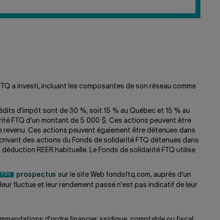
EN
LIGNE?
é FTQ a investi, incluant les composantes de son réseau comme
crédits d'impôt sont de 30 %, soit 15 % au Québec et 15 % au
darité FTQ d'un montant de 5 000 $. Ces actions peuvent être
tre revenu. Ces actions peuvent également être détenues dans
scrivant des actions du Fonds de solidarité FTQ détenues dans
 déduction REER habituelle. Le Fonds de solidarité FTQ utilise
prospectus
sur le site Web fondsftq.com, auprès d'un
ur fluctue et leur rendement passé n'est pas indicatif de leur
mmandations d'ordre financier, juridique, comptable ou fiscal