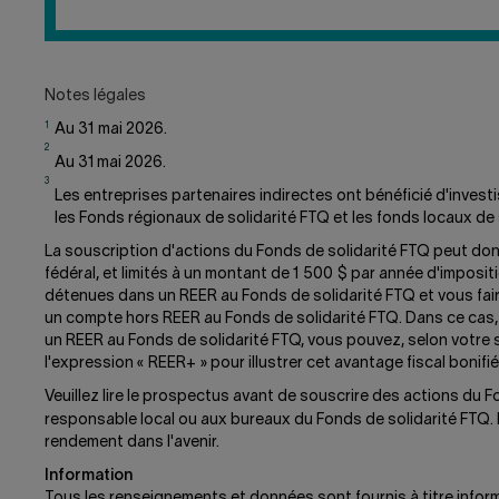
AVANTAGES
FISCAUX
DU
REER+
AU
Notes légales
FONDS
1
Au 31 mai 2026.
DE
2
SOLIDARITÉ
Au 31 mai 2026.
FTQ?
3
Les entreprises partenaires indirectes ont bénéficié d'inves
les Fonds régionaux de solidarité FTQ et les fonds locaux de s
La souscription d'actions du Fonds de solidarité FTQ peut donn
fédéral, et limités à un montant de 1 500 $ par année d'imposi
détenues dans un REER au Fonds de solidarité FTQ et vous fair
un compte hors REER au Fonds de solidarité FTQ. Dans ce cas,
un REER au Fonds de solidarité FTQ, vous pouvez, selon votre s
l'expression « REER+ » pour illustrer cet avantage fiscal bonifié
Veuillez lire le prospectus avant de souscrire des actions du
responsable local ou aux bureaux du Fonds de solidarité FTQ. L
rendement dans l'avenir.
Information
Tous les renseignements et données sont fournis à titre inform